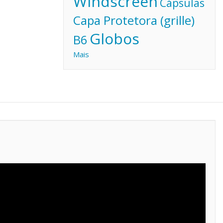
Windscreen
Cápsulas
Capa Protetora (grille)
Globos
B6
Mais