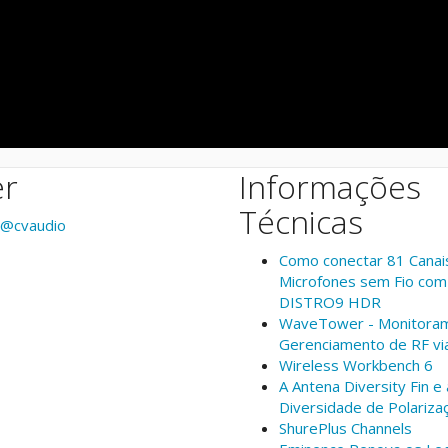
er
Informações
Técnicas
 @cvaudio
Como conectar 81 Canai
Microfones sem Fio com
DISTRO9 HDR
WaveTower - Monitora
Gerenciamento de RF vi
Wireless Workbench 6
A Antena Diversity Fin e 
Diversidade de Polariza
ShurePlus Channels