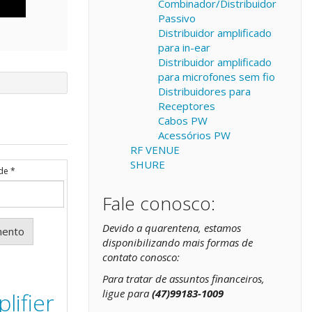
Combinador/Distribuidor
Passivo
Distribuidor amplificado
para in-ear
Distribuidor amplificado
para microfones sem fio
Distribuidores para
Receptores
Cabos PW
Acessórios PW
RF VENUE
SHURE
ade
*
Fale conosco:
Devido a quarentena, estamos
mento
disponibilizando mais formas de
contato conosco:
t
Para tratar de assuntos financeiros,
ligue para
(47)99183-1009
ifier