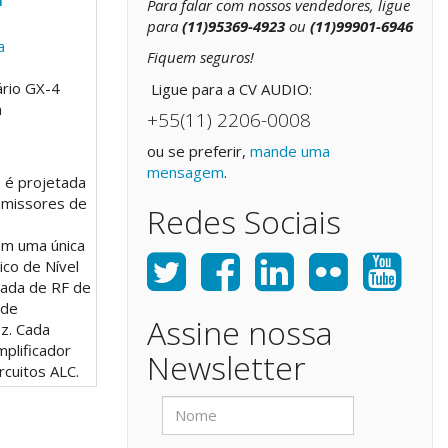
Para falar com nossos vendedores, ligue
para
(11)95369-4923
ou
(11)99901-6946
a
Fiquem seguros!
ário GX-4
Ligue para a CV AUDIO:
a
+55(11) 2206-0008
ou se preferir,
mande uma
mensagem
.
 é projetada
smissores de
Redes Sociais
em uma única
co de Nível
rada de RF de
 de
Assine nossa
z. Cada
mplificador
Newsletter
rcuitos ALC.