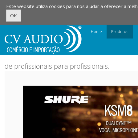
Skip
Este website utiliza cookies para nos ajudar a oferecer a mel
to
OK
main
content
Home
Produtos
de profissionais para profissionais.