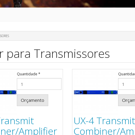
SSORES
r para Transmissores
Quantidade
*
Quantid
Orçamento
Orça
Transmit
UX-4 Transmi
ner/Amplifier
Combiner/Ampl