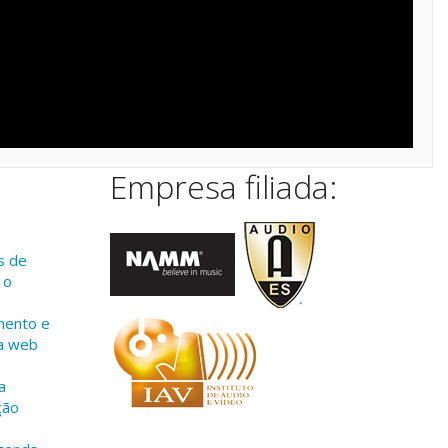
Empresa filiada:
s de
 o
mento e
a web
a
ção