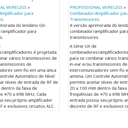
AL WIRELESS
»
PROFESSIONAL WIRELESS
»
mplificador para
Combinador/Amplificador par
es
Transmissores
imorada do lendário GX-
A versão aprimorada do lend
/amplificador para
combinador/amplificador par
s.
transmissores.
e
A Série UX de
/amplificadores é projetada
combinadores/amplificadores
inar vários transmissores de
para se combinar vários tran
transmissores de
in-ear e/ou transmissores de
adores sem fio em uma única
intercomunicadores sem fio 
ontrole Automático de Nível
antena. Um Controle Automáti
ar níveis de entrada de RF de
permite aceitar níveis de ent
dentro da faixa de
20 a 100 mW dentro da faixa
de 470 a 698 MHz. Cada
frequências de 470 a 698 MH
i seu próprio amplificador
entrada possui seu próprio a
F e exclusivos circuitos ALC.
discreto de RF e exclusivos ci