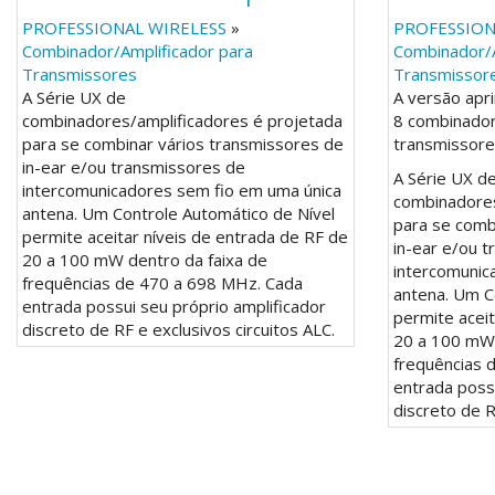
PROFESSIONAL WIRELESS
»
PROFESSION
Combinador/Amplificador para
Combinador/A
Transmissores
Transmissor
A Série UX de
A versão apr
combinadores/amplificadores é projetada
8 combinador
para se combinar vários transmissores de
transmissore
in-ear e/ou transmissores de
A Série UX d
intercomunicadores sem fio em uma única
combinadores
antena. Um Controle Automático de Nível
para se comb
permite aceitar níveis de entrada de RF de
in-ear e/ou 
20 a 100 mW dentro da faixa de
intercomunic
frequências de 470 a 698 MHz. Cada
antena. Um C
entrada possui seu próprio amplificador
permite aceit
discreto de RF e exclusivos circuitos ALC.
20 a 100 mW 
frequências 
entrada possu
discreto de R